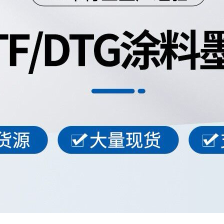
人才招聘
高弹机印浆
机印厚板浆
PU防冻浆
高弹手印浆
烫金浆
厚板烫画
唛头烫画
水性热熔胶
厚板打底浆