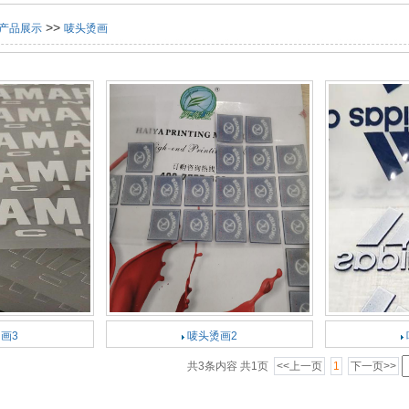
>>
产品展示
唛头烫画
性立体金油
烫画白墨
烫画彩墨
直喷白墨
直喷彩墨
画3
唛头烫画2
共3条内容 共1页
<<上一页
1
下一页>>