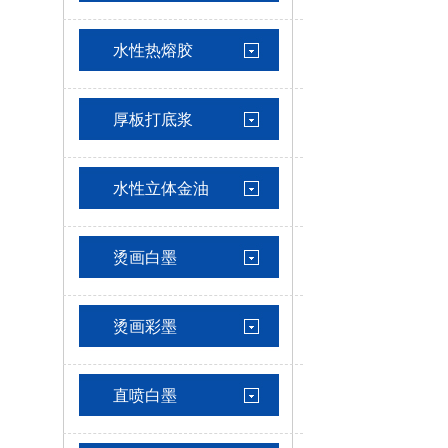
水性热熔胶
厚板打底浆
水性立体金油
烫画白墨
烫画彩墨
直喷白墨