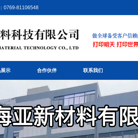
9-81106548
品展示
合作伙伴
联系我们
材料类
性油墨类
烫画膜