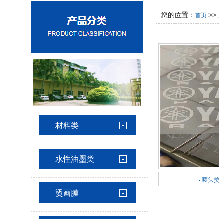
您的位置：
>>
首页
水
材料类
水性油墨类
唛头烫
烫画膜