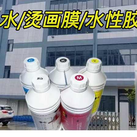
弹机印浆
印厚板浆
PU防冻浆
弹手印浆
烫金浆
厚板烫画
唛头烫画
性热熔胶
板打底浆