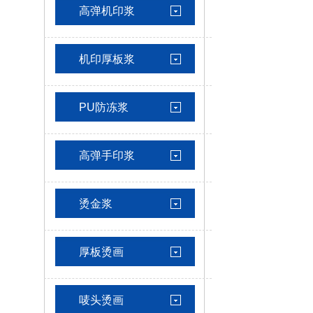
高弹机印浆
机印厚板浆
PU防冻浆
高弹手印浆
烫金浆
厚板烫画
唛头烫画