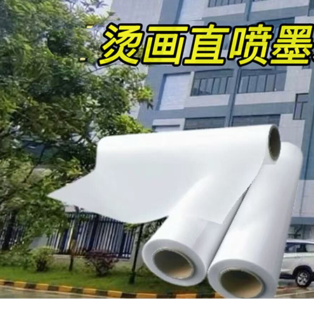
人才招聘
高
机
高
水
厚