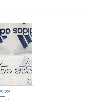
唛头烫画1
Go